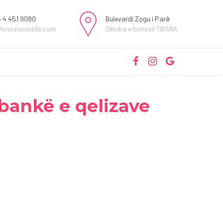
 4 451 9080
Bulevardi Zogu i Parë
@criostemcells.com
Qëndra e biznesit TIRANA
 bankë e qelizave