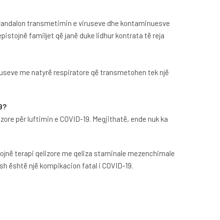
e parandalon transmetimin e viruseve dhe kontaminuesve
istojnë familjet që janë duke lidhur kontrata të reja
viruseve me natyrë respiratore që transmetohen tek një
9?
lizore për luftimin e COVID-19. Megjithatë, ende nuk ka
etojnë terapi qelizore me qeliza staminale mezenchimale
h është një kompikacion fatal i COVID-19.