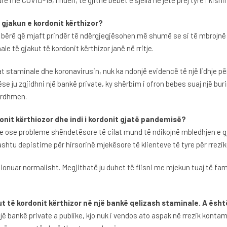
 me COVID-19, lindën, të gjithë bebet e sjella në jetë prej tyre i kishi
 gjakun e kordonit kërthizor?
 bërë që mjaft prindër të ndërgjegjësohen më shumë se si të mbrojnë s
le të gjakut të kordonit kërthizor janë në rritje.
 staminale dhe koronavirusin, nuk ka ndonjë evidencë të një lidhje pë
Nëse ju zgjidhni një bankë private, ky shërbim i ofron bebes suaj një b
 ardhmen.
donit kërthiozor dhe indi i kordonit gjatë pandemisë?
 ose probleme shëndetësore të cilat mund të ndikojnë mbledhjen e gjak
hashtu depistime për hirsorinë mjekësore të klienteve të tyre për rrezi
onuar normalisht. Megjithatë ju duhet të flisni me mjekun tuaj të fami
 të kordonit kërthizor në një bankë qelizash staminale. A është
 një bankë private a publike, kjo nuk i vendos ato aspak në rrezik kon