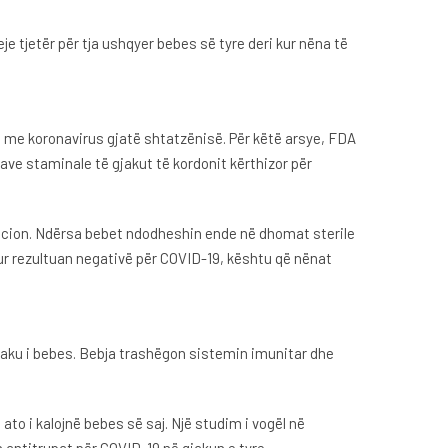
je tjetër për tja ushqyer bebes së tyre deri kur nëna të
t me koronavirus gjatë shtatzënisë. Për këtë arsye, FDA
ave staminale të gjakut të kordonit kërthizor për
racion. Ndërsa bebet ndodheshin ende në dhomat sterile
ur rezultuan negativë për COVID-19, kështu që nënat
gjaku i bebes. Bebja trashëgon sistemin imunitar dhe
to i kalojnë bebes së saj. Një studim i vogël në