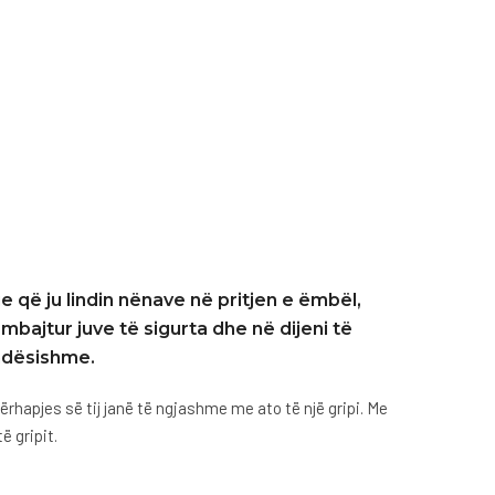
e që ju lindin nënave në pritjen e ëmbël,
 mbajtur juve të sigurta dhe në dijeni të
ëndësishme.
hapjes së tij janë të ngjashme me ato të një gripi. Me
 gripit.