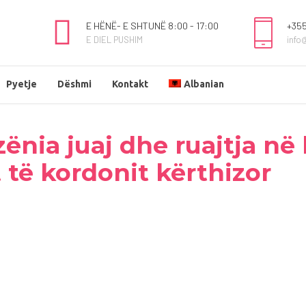
E HËNË- E SHTUNË 8:00 - 17:00
+355
E DIEL PUSHIM
info
Pyetje
Dëshmi
Kontakt
Albanian
zënia juaj dhe ruajtja në
 të kordonit kërthizor