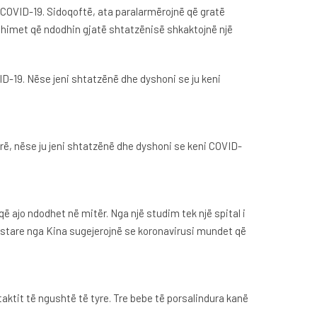
r COVID-19. Sidoqoftë, ata paralarmërojnë që gratë
yshimet që ndodhin gjatë shtatzënisë shkaktojnë një
D-19. Nëse jeni shtatzënë dhe dyshoni se ju keni
rë, nëse ju jeni shtatzënë dhe dyshoni se keni COVID-
 ajo ndodhet në mitër. Nga një studim tek një spital i
lestare nga Kina sugejerojnë se koronavirusi mundet që
tit të ngushtë të tyre. Tre bebe të porsalindura kanë