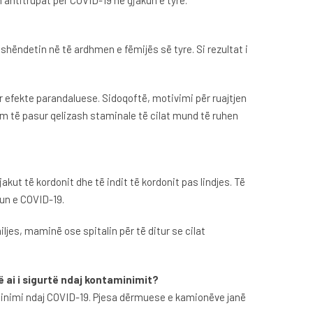
n antitrupat për COVID-19 në gjakun e tyre.
hëndetin në të ardhmen e fëmijës së tyre. Si rezultat i
r efekte parandaluese. Sidoqoftë, motivimi për ruajtjen
urim të pasur qelizash staminale të cilat mund të ruhen
ut të kordonit dhe të indit të kordonit pas lindjes. Të
kun e COVID-19.
ljes, maminë ose spitalin për të ditur se cilat
 ai i sigurtë ndaj kontaminimit?
taminimi ndaj COVID-19. Pjesa dërmuese e kamionëve janë