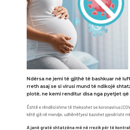
Ndërsa ne jemi të gjithë të bashkuar në luf
rreth asaj se si virusi mund të ndikojë shtat
plotë, ne kemi renditur disa nga pyetjet 
Është e rëndësishme të theksohet se koronavirus (COVID
këtë gjë në mendje, udhërrëfyesi bazohet pjesërisht m
A janë gratë shtatzëna më në rrezik për të kontr