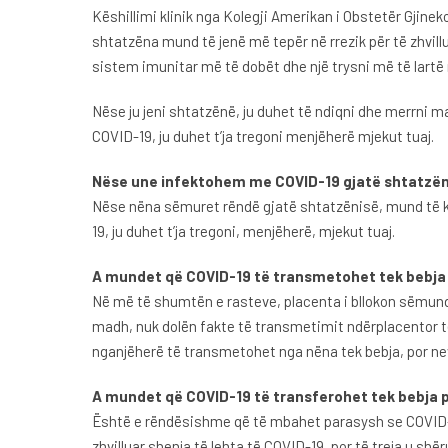
Këshillimi klinik nga Kolegji Amerikan i Obstetër Gjine
shtatzëna mund të jenë më tepër në rrezik për të zhvil
sistem imunitar më të dobët dhe një trysni më të lart
Nëse ju jeni shtatzënë, ju duhet të ndiqni dhe merrni 
COVID-19, ju duhet t’ja tregoni menjëherë mjekut tuaj.
Nëse une infektohem me COVID-19 gjatë shtatzënis
Nëse nëna sëmuret rëndë gjatë shtatzënisë, mund të ket
19, ju duhet t’ja tregoni, menjëherë, mjekut tuaj.
A mundet që COVID-19 të transmetohet tek bebja
Në më të shumtën e rasteve, placenta i bllokon sëmundje
madh, nuk dolën fakte të transmetimit ndërplacentor të
nganjëherë të transmetohet nga nëna tek bebja, por ne
A mundet që COVID-19 të transferohet tek bebja p
Është e rëndësishme që të mbahet parasysh se COVID-19
zhvilluar shenja të lehta të COVID-19, por të treja u shër