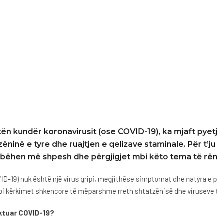
tën kundër koronavirusit (ose COVID-19), ka mjaft pyetj
zëninë e tyre dhe ruajtjen e qelizave staminale. Për t’ju
që bëhen më shpesh dhe përgjigjet mbi këto tema të r
-19) nuk është një virus gripi, megjithëse simptomat dhe natyra e për
bi kërkimet shkencore të mëparshme rreth shtatzënisë dhe viruseve të
aktuar COVID-19?