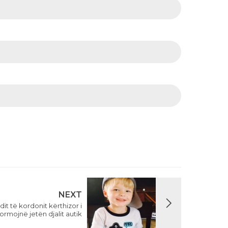
NEXT
dit të kordonit kërthizor i
formojnë jetën djalit autik