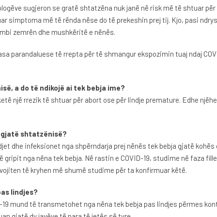
kologëve sugjeron se gratë shtatzëna nuk janë në risk më të shtuar pë
luar simptoma më të rënda nëse do të prekeshin prej tij. Kjo, pasi ndr
ë mbi zemrën dhe mushkëritë e nënës.
masa parandaluese të rrepta për të shmangur ekspozimin tuaj ndaj COVI
ë, a do të ndikojë ai tek bebja ime?
ë një rrezik të shtuar për abort ose për lindje premature. Edhe njëhe
 gjatë shtatzënisë?
t dhe infeksionet nga shpërndarja prej nënës tek bebja gjatë kohës që
 gripit nga nëna tek bebja. Në rastin e COVID-19, studime në faza fil
vojiten të kryhen më shumë studime për ta konfirmuar këtë.
as lindjes?
 mund të transmetohet nga nëna tek bebja pas lindjes përmes kontak
uan gjatë dy javëve të para të jetës së tyre.