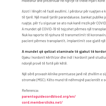
mbledhur dhe prezervuar në ngrirje të thellë mjaft koh
Azoti i lëngët në fazë avullimi, i përdorur për ruajtje
të tjerë. Një masë tjetër parandaluese, bankat publike j
ruajtje, për t’u siguruar se ato nuk kanë rrezik për COVID
A mundet që COVID-19 të tejçohet përmes një transplanti
Nuk ka raporte të njohura të transmetimit të koronavir
pacient përmes transplantit, implantimit ose gjatë një 
A mundet që qelizat staminale të gjakut të kordoni
Gjaku i kordonit kërthizor dhe indi i kordonit janë stud
ndonjë provë të fortë për këtë.
Një sërë provash klinike premtuese janë në zhvillim e 
stromale (MSC). Këto mund të ndihmojnë pacientët e së
Referenca:
parentsguidecordblood.org/en/
cord.memberclicks.net/