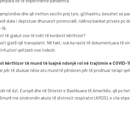
ë përpara se të shpërthente pandemia.
n e kampionëve dhe që rrethon secilin prej tyre, gjithashtu, besohet s
anë duke i depistuar dhuruesit potencialë, ndërsa bankat private po dep
-19.
 të gjakut ose të indit të kordonit kërthizor?
usit gjatë një transplanti. Në fakt, nuk ka raste të dokumentuara të 
infuzioni qelizash ose indesh.
t kërthizor të mund të luajnë ndonjë rol në trajtimin e COVID-1
iuar për të zbuluar nëse ato mund të përdoren për të prodhuar terapi qe
sipër në Azi, Europë dhe në Shtetet e Bashkuara të Amerikës, që po h
murë me sindromën akute të distresit respirator (ARDS), e cila shpes