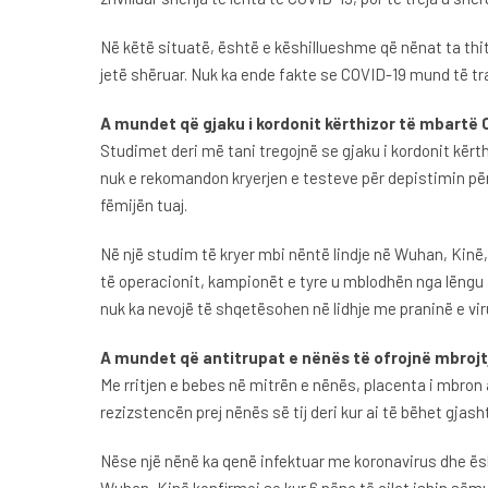
Në këtë situatë, është e këshillueshme që nënat ta thith
jetë shëruar. Nuk ka ende fakte se COVID-19 mund të t
A mundet që gjaku i kordonit kërthizor të mbartë
Studimet deri më tani tregojnë se gjaku i kordonit kër
nuk e rekomandon kryerjen e testeve për depistimin për 
fëmijën tuaj.
Në një studim të kryer mbi nëntë lindje në Wuhan, Kinë
të operacionit, kampionët e tyre u mblodhën nga lëngu 
nuk ka nevojë të shqetësohen në lidhje me praninë e viru
A mundet që antitrupat e nënës të ofrojnë mbroj
Me rritjen e bebes në mitrën e nënës, placenta i mbron 
rezizstencën prej nënës së tij deri kur ai të bëhet gjas
Nëse një nënë ka qenë infektuar me koronavirus dhe ësht