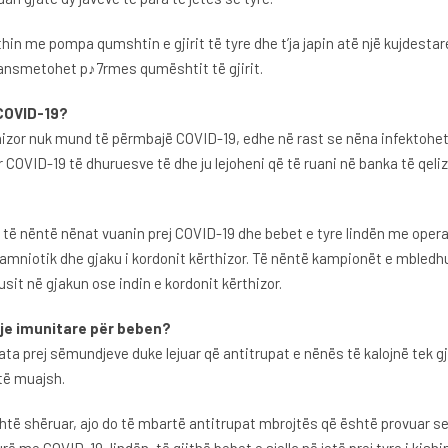
in me pompa qumshtin e gjirit të tyre dhe t’ja japin atë një kujdestare
ransmetohet p♪7rmes qumështit të gjirit.
 COVID-19?
thizor nuk mund të përmbajë COVID-19, edhe në rast se nëna infektohe
COVID-19 të dhuruesve të dhe ju lejoheni që të ruani në banka të qeliz
, të nëntë nënat vuanin prej COVID-19 dhe bebet e tyre lindën me ope
amniotik dhe gjaku i kordonit kërthizor. Të nëntë kampionët e mbledh
sit në gjakun ose indin e kordonit kërthizor.
tje imunitare për beben?
ata prej sëmundjeve duke lejuar që antitrupat e nënës të kalojnë tek 
htë muajsh.
ë shëruar, ajo do të mbartë antitrupat mbrojtës që është provuar se a