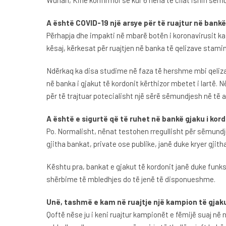
Wuhan, Kinë konfirmoi se kur 6 nëna të cilat ishin sëmurë
A është COVID-19 një arsye për të ruajtur në bankë
Përhapja dhe impakti në mbarë botën i koronavirusit ka
kësaj, kërkesat për ruajtjen në banka të qelizave stamina
Ndërkaq ka disa studime në faza të hershme mbi qelizat
në banka i gjakut të kordonit kërthizor mbetet i lartë. 
për të trajtuar potecialisht një sërë sëmundjesh në të
A është e sigurtë që të ruhet në bankë gjaku i kor
Po. Normalisht, nënat testohen rregullisht për sëmundje
gjitha bankat, private ose publike, janë duke kryer gjit
Kështu pra, bankat e gjakut të kordonit janë duke funksi
shërbime të mbledhjes do të jenë të disponueshme.
Unë, tashmë e kam në ruajtje një kampion të gjakut
Qoftë nëse ju i keni ruajtur kampionët e fëmijë suaj në