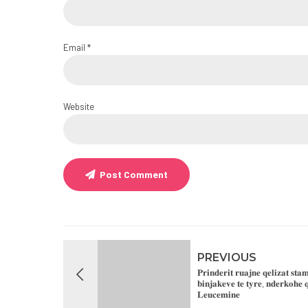
Email *
Website
Post Comment
PREVIOUS
𝐏𝐫𝐢𝐧𝐝𝐞𝐫𝐢𝐭 𝐫𝐮𝐚𝐣𝐧𝐞 𝐪𝐞𝐥𝐢𝐳𝐚𝐭 𝐬𝐭
𝐛𝐢𝐧𝐣𝐚𝐤𝐞𝐯𝐞 𝐭𝐞 𝐭𝐲𝐫𝐞, 𝐧𝐝𝐞𝐫𝐤𝐨𝐡𝐞 
𝐋𝐞𝐮𝐜𝐞𝐦𝐢𝐧𝐞