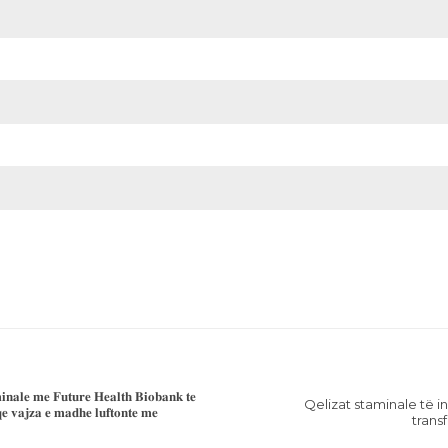
𝐦𝐢𝐧𝐚𝐥𝐞 𝐦𝐞 𝐅𝐮𝐭𝐮𝐫𝐞 𝐇𝐞𝐚𝐥𝐭𝐡 𝐁𝐢𝐨𝐛𝐚𝐧𝐤 𝐭𝐞
Qelizat staminale të in
𝐪𝐞 𝐯𝐚𝐣𝐳𝐚 𝐞 𝐦𝐚𝐝𝐡𝐞 𝐥𝐮𝐟𝐭𝐨𝐧𝐭𝐞 𝐦𝐞
trans