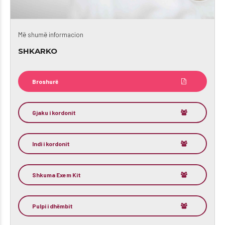
Më shumë informacion
SHKARKO
Broshurë
Gjaku i kordonit
Indi i kordonit
Shkuma Exem Kit
Pulpi i dhëmbit