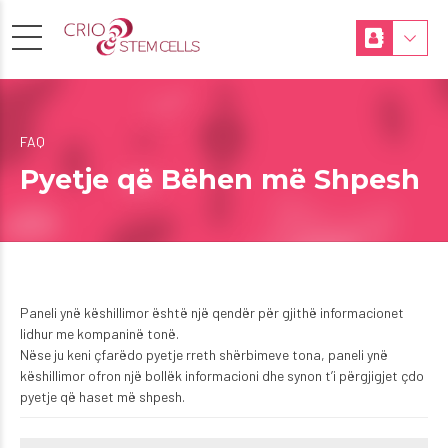
FAQ
Pyetje që Bëhen më Shpesh
Paneli ynë këshillimor është një qendër për gjithë informacionet
lidhur me kompaninë tonë.
Nëse ju keni çfarëdo pyetje rreth shërbimeve tona, paneli ynë
këshillimor ofron një bollëk informacioni dhe synon t’i përgjigjet çdo
pyetje që haset më shpesh.