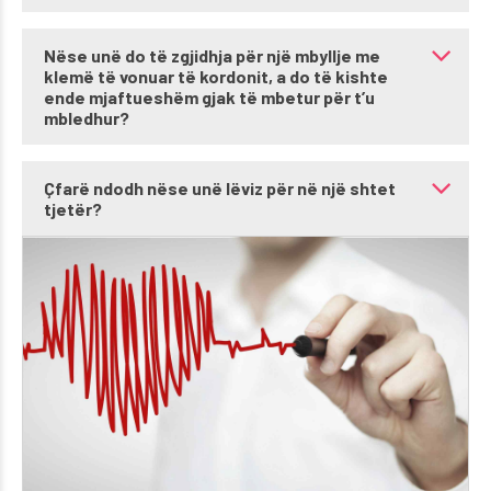
Nëse unë do të zgjidhja për një mbyllje me
klemë të vonuar të kordonit, a do të kishte
ende mjaftueshëm gjak të mbetur për t’u
mbledhur?
Çfarë ndodh nëse unë lëviz për në një shtet
tjetër?