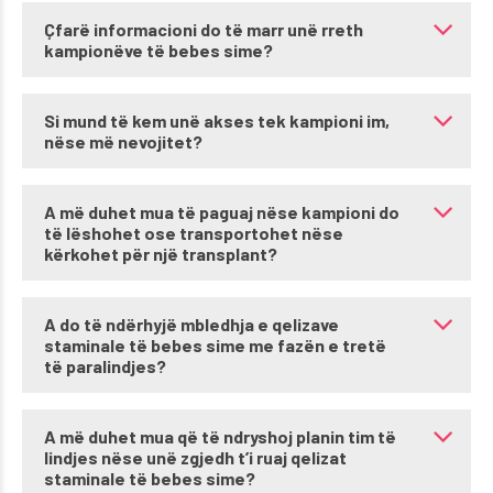
Çfarë informacioni do të marr unë rreth
kampionëve të bebes sime?
Si mund të kem unë akses tek kampioni im,
nëse më nevojitet?
A më duhet mua të paguaj nëse kampioni do
të lëshohet ose transportohet nëse
kërkohet për një transplant?
A do të ndërhyjë mbledhja e qelizave
staminale të bebes sime me fazën e tretë
të paralindjes?
A më duhet mua që të ndryshoj planin tim të
lindjes nëse unë zgjedh t’i ruaj qelizat
staminale të bebes sime?