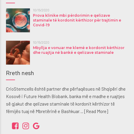
10/15/2020
Prova klinike mbi përdorimin e qelizave
staminale të kordonit kërthizor për trajtimin e
Covid-19
10/15/2020
Mbyllja e vonuar me klemë e kordonit kërthizor
dhe ruajtja në bankë e qelizave staminale
Rreth nesh
CrioStemcells është partner dhe përfaqësues në Shqipëri dhe
Kosovë i Future Health Biobank, banka më e madhe e ruajtjes
së gjakut dhe qelizave staminale të kordonit kërthizor të
fëmijës tuaj në Mbretërinë e Bashkuar…
[Read More]