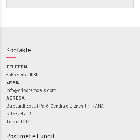
Kontakte
TELEFON
+355 4 451 9080
EMAIL
info@criostemcells.com
ADRESA
Bulevardi Zogu i Parë, Qendra e Biznesit TIRANA
Nd.58, H.3, 31
Tirana 1000
Postimet e Fundit