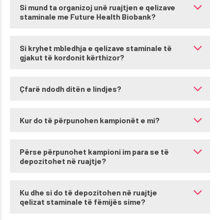
Si mund ta organizoj unë ruajtjen e qelizave
staminale me Future Health Biobank?
Si kryhet mbledhja e qelizave staminale të
gjakut të kordonit kërthizor?
Çfarë ndodh ditën e lindjes?
Kur do të përpunohen kampionët e mi?
Përse përpunohet kampioni im para se të
depozitohet në ruajtje?
Ku dhe si do të depozitohen në ruajtje
qelizat staminale të fëmijës sime?