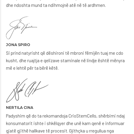
dhe ndoshta mund ta ndihmojnë atë në të ardhmen.
JONA SPIRO
Si prind natyrisht që dëshironi të mbroni fëmijën tuaj me cdo
kusht, dhe ruajtja e qelizave staminale në lindje është mënyra
më e lehtë për ta bërë këtë.
NERTILA CINA
Padyshim që do ta rekomandoja CrioStemCells, shërbimi ndaj
konsumatorit ishte i shkëlqyer dhe unë kam qenë e informuar
gjatë gjithë hallkave të procesit. Gjithçka u rregullua nga