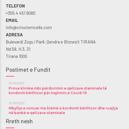
TELEFON
+355 4 451 9080
EMAIL
info@criostemcells.com
ADRESA
Bulevardi Zogu i Parë, Qendra e Biznesit TIRANA
Nd.58, H.3, 31
Tirana 1000
Postimet e Fundit
10/15/2020
Prova klinike mbi përdorimin e qelizave staminale të
kordonit kërthizor për trajtimin e Covid-19
10/15/2020
Mbyllja e vonuar me klemë e kordonit kërthizor dhe ruajtja
në bankë e qelizave staminale
Rreth nesh