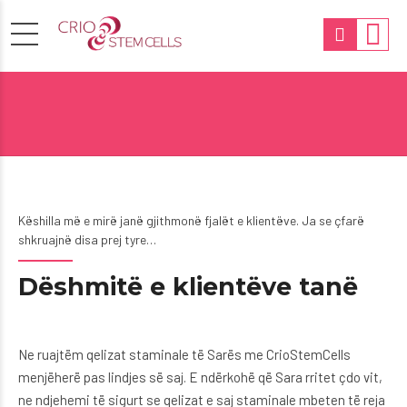
Këshilla më e mirë janë gjithmonë fjalët e klientëve. Ja se çfarë
shkruajnë disa prej tyre…
Dëshmitë e klientëve tanë
Ne ruajtëm qelizat staminale të Sarës me CrioStemCells
menjëherë pas lindjes së saj. E ndërkohë që Sara rritet çdo vit,
ne ndjehemi të sigurt se qelizat e saj staminale mbeten të reja