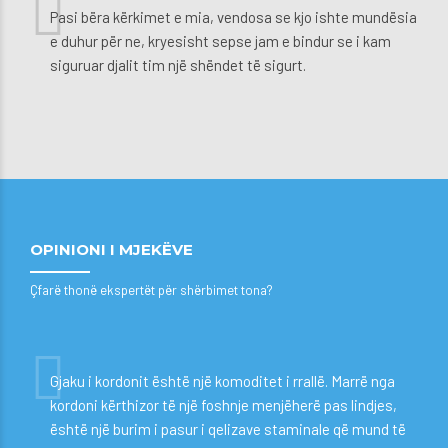
Pasi bëra kërkimet e mia, vendosa se kjo ishte mundësia
e duhur për ne, kryesisht sepse jam e bindur se i kam
siguruar djalit tim një shëndet të sigurt.
OPINIONI I MJEKËVE
Çfarë thonë ekspertët për shërbimet tona?
Gjaku i kordonit është një komoditet i rrallë. Marrë nga
kordoni kërthizor të një foshnje menjëherë pas lindjes,
është një burim i pasur i qelizave staminale që mund të