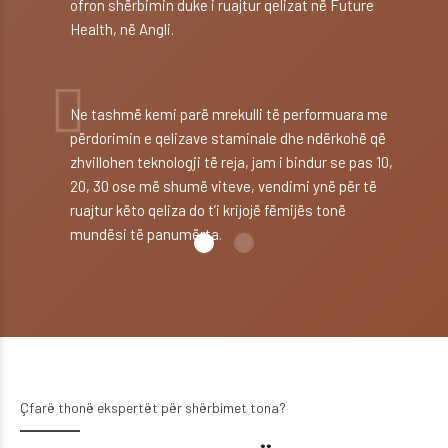
ofron shërbimin duke i ruajtur qelizat në Future
Health, në Angli.
Ne tashmë kemi parë mrekulli të performuara me
përdorimin e qelizave staminale dhe ndërkohë që
zhvillohen teknologji të reja, jam i bindur se pas 10,
20, 30 ose më shumë viteve, vendimi ynë për të
ruajtur këto qeliza do t’i krijojë fëmijës tonë
mundësi të panumërta.
Çfarë thonë ekspertët për shërbimet tona?