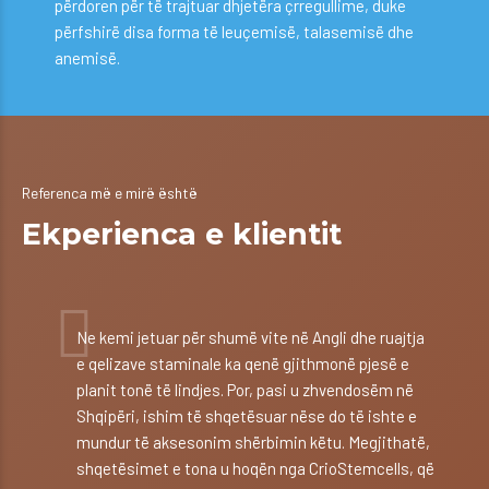
përdoren për të trajtuar dhjetëra çrregullime, duke
përfshirë disa forma të leuçemisë, talasemisë dhe
anemisë.
Referenca më e mirë është
Ekperienca e klientit
Ne kemi jetuar për shumë vite në Angli dhe ruajtja
e qelizave staminale ka qenë gjithmonë pjesë e
planit tonë të lindjes. Por, pasi u zhvendosëm në
Shqipëri, ishim të shqetësuar nëse do të ishte e
mundur të aksesonim shërbimin këtu. Megjithatë,
shqetësimet e tona u hoqën nga CrioStemcells, që