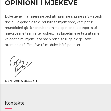
OPINIONI I MJEKËVE
Duke qenë infermiere në pediatri prej më shumë se 8 vjetësh
dhe duke qenë pjesë e industrisë mjekësore, kam patur
mundësinë që të konsultohem me opinionet e sinqerta të
mjekeve më të mirë të fushës. Pas bisedimeve të gjata me
koleget e mi mjekë, ata më bindën se ruajtja e qelizave
staminale të fëmijëve të mi duhej bërë patjeter.
GENTJANA BLEARTI
Kontakte