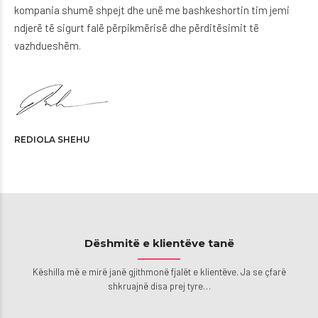
kompania shumë shpejt dhe unë me bashkeshortin tim jemi
ndjerë të sigurt falë përpikmërisë dhe përditësimit të
vazhdueshëm.
REDIOLA SHEHU
Dëshmitë e klientëve tanë
Këshilla më e mirë janë gjithmonë fjalët e klientëve. Ja se çfarë
shkruajnë disa prej tyre…