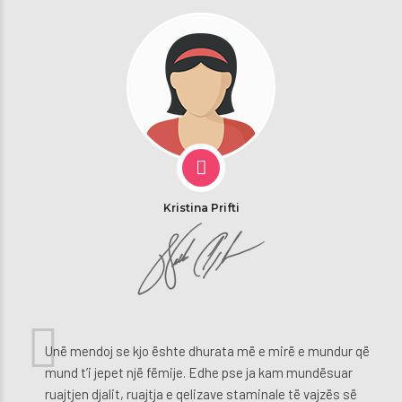
Kristina Prifti
Unë mendoj se kjo ështe dhurata më e mirë e mundur që
mund t’i jepet një fëmije. Edhe pse ja kam mundësuar
ruajtjen djalit, ruajtja e qelizave staminale të vajzës së