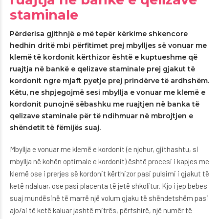
staminale
Përderisa gjithnjë e më tepër kërkime shkencore
hedhin dritë mbi përfitimet prej mbylljes së vonuar me
klemë të kordonit kërthizor është e kuptueshme që
ruajtja në bankë e qelizave staminale prej gjakut të
kordonit ngre mjaft pyetje prej prindërve të ardhshëm.
Këtu, ne shpjegojmë sesi mbyllja e vonuar me klemë e
kordonit punojnë sëbashku me ruajtjen në banka të
qelizave staminale për të ndihmuar në mbrojtjen e
shëndetit të fëmijës suaj.
Mbyllja e vonuar me klemë e kordonit (e njohur, gjithashtu, si
mbyllja në kohën optimale e kordonit) është procesi i kapjes me
klemë ose i prerjes së kordonit kërthizor pasi pulsimi i gjakut të
ketë ndaluar, ose pasi placenta të jetë shkolitur. Kjo i jep bebes
suaj mundësinë të marrë një volum gjaku të shëndetshëm pasi
ajo/ai të ketë kaluar jashtë mitrës, përfshirë, një numër të