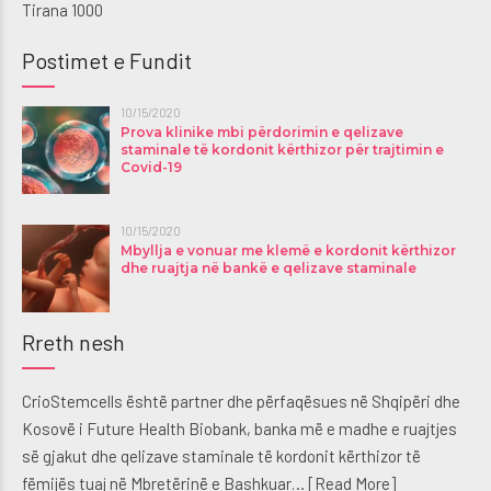
Tirana 1000
Postimet e Fundit
10/15/2020
Prova klinike mbi përdorimin e qelizave
staminale të kordonit kërthizor për trajtimin e
Covid-19
10/15/2020
Mbyllja e vonuar me klemë e kordonit kërthizor
dhe ruajtja në bankë e qelizave staminale
Rreth nesh
CrioStemcells është partner dhe përfaqësues në Shqipëri dhe
Kosovë i Future Health Biobank, banka më e madhe e ruajtjes
së gjakut dhe qelizave staminale të kordonit kërthizor të
fëmijës tuaj në Mbretërinë e Bashkuar…
[Read More]