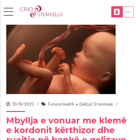
10/15/2020
Future Health
Qelizat Staminale
Mbyllja e vonuar me klemë
e kordonit kërthizor dhe
ruajtja në bankë e qelizave