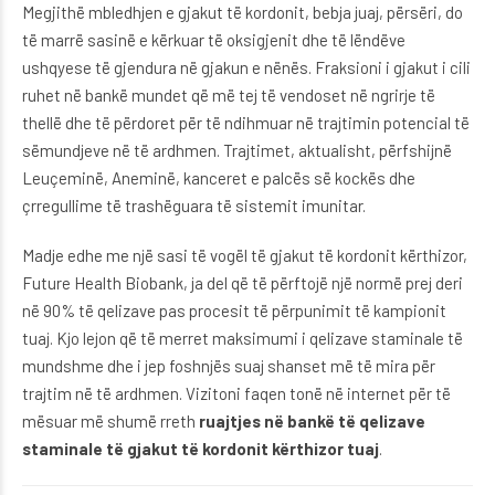
Megjithë mbledhjen e gjakut të kordonit, bebja juaj, përsëri, do
të marrë sasinë e kërkuar të oksigjenit dhe të lëndëve
ushqyese të gjendura në gjakun e nënës. Fraksioni i gjakut i cili
ruhet në bankë mundet që më tej të vendoset në ngrirje të
thellë dhe të përdoret për të ndihmuar në trajtimin potencial të
sëmundjeve në të ardhmen. Trajtimet, aktualisht, përfshijnë
Leuçeminë, Aneminë, kanceret e palcës së kockës dhe
çrregullime të trashëguara të sistemit imunitar.
Madje edhe me një sasi të vogël të gjakut të kordonit kërthizor,
Future Health Biobank, ja del që të përftojë një normë prej deri
në 90% të qelizave pas procesit të përpunimit të kampionit
tuaj. Kjo lejon që të merret maksimumi i qelizave staminale të
mundshme dhe i jep foshnjës suaj shanset më të mira për
trajtim në të ardhmen. Vizitoni faqen tonë në internet për të
mësuar më shumë rreth
ruajtjes në bankë të qelizave
staminale të gjakut të kordonit kërthizor tuaj
.