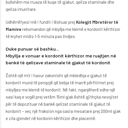
bollshëm me rruaza të kuqe të gjakut, qeliza staminale dhe
qeliza imunitare.
Udhërrëfyesi më i fundit i lëshuar prej
Kolegjit Mbretëror të
Mamive
rekomandon që mbyllja me klemë e kordonit kërthizor
të kryhet midis 1-5 minuta pas lindjes.
Duke punuar së bashku…
Mbyllja e vonuar e kordonit kërthizor me ruajtjen në
bankë të qelizave staminale të gjakut të kordonit
Është një mit i hasur zakonisht që mbledhja e gjakut të
kordonit mund të pengojë që bebja të marrë përfitimet prej
mbylljes me klemë të kordonit. Në fakt, nganjëherë edhe një
sasi kaq e vogël prej vetëm 15ml gjak është gjithçka nevojitet
për të depozituar në bankë qelizat staminale të gjakut të
kordonit – veç një fraksion nga sasia mesatare prej 200ml gjak
e cila gjendet në kordonin kërthizor dhe placentë.